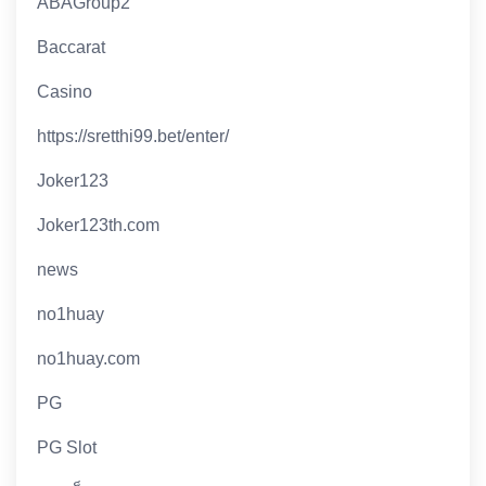
ABAGroup2
Baccarat
Casino
https://sretthi99.bet/enter/
Joker123
Joker123th.com
news
no1huay
no1huay.com
PG
PG Slot