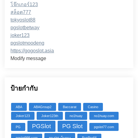
โจ๊กเกอร์123
สล็อต777
tokyoslot88
pgslotbetway
joker123
pgslotmoodeng
https://gogoslot.asia
Modify message
ป้ายกำกับ
ABA
ABAGroup2
Baccarat
Casino
Joker123
Joker123th
no1huay
no1huay.com
PGSlot
PG Slot
PG
pgslot77.com
pgslot999.com
pg slot เว็บตรง
PunPro66