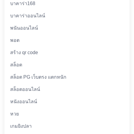
บาคาร่า168
บาคาร่าออนไลน์
พนันออนไลน์
พอต
สร้าง qr code
สล็อต
สล็อต PG เว็บตรง แตกหนัก
สล็อตออนไลน์
หนังออนไลน์
หวย
เกมยิงปลา