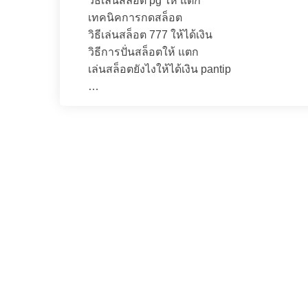
วิธีเล่นสล็อต pg ให้ แตก
เทคนิคการกดสล็อต
วิธีเล่นสล็อต 777 ให้ได้เงิน
วิธีการปั่นสล็อตให้ แตก
เล่นสล็อตยังไงให้ได้เงิน pantip
…