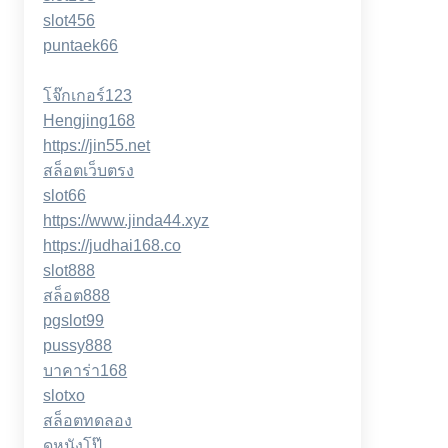
slot456
puntaek66
โจ๊กเกอร์123
Hengjing168
https://jin55.net
สล็อตเว็บตรง
slot66
https://www.jinda44.xyz
https://judhai168.co
slot888
สล็อต888
pgslot99
pussy888
บาคาร่า168
slotxo
สล็อตทดลอง
ดูหนังโป๊