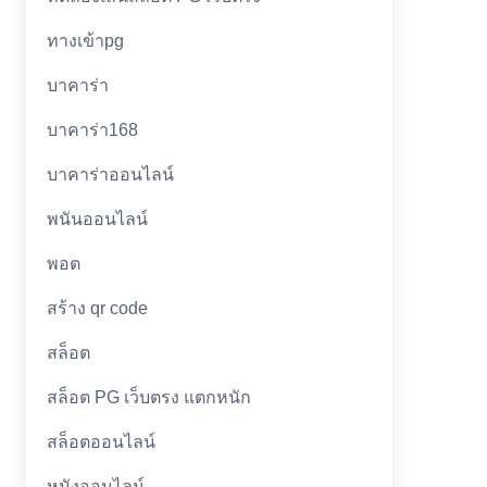
ทางเข้าpg
บาคาร่า
บาคาร่า168
บาคาร่าออนไลน์
พนันออนไลน์
พอต
สร้าง qr code
สล็อต
สล็อต PG เว็บตรง แตกหนัก
สล็อตออนไลน์
หนังออนไลน์