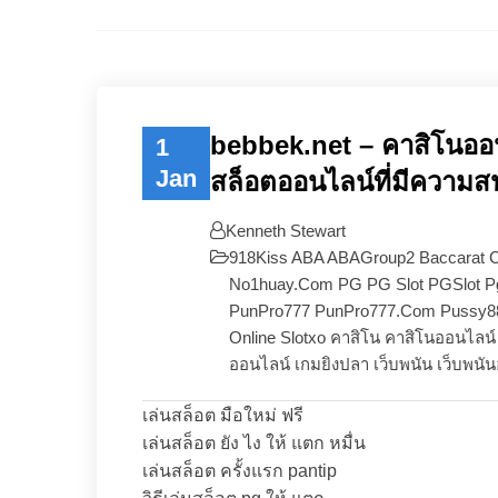
bebbek.net – คาสิโนออน
1
Jan
สล็อตออนไลน์ที่มีความส
Kenneth Stewart
918Kiss
ABA
ABAGroup2
Baccarat
C
No1huay.com
PG
PG Slot
PGSlot
P
PunPro777
PunPro777.com
Pussy8
Online
Slotxo
คาสิโน
คาสิโนออนไลน์
ออนไลน์
เกมยิงปลา
เว็บพนัน
เว็บพนั
เล่นสล็อต มือใหม่ ฟรี
เล่นสล็อต ยัง ไง ให้ แตก หมื่น
เล่นสล็อต ครั้งแรก pantip