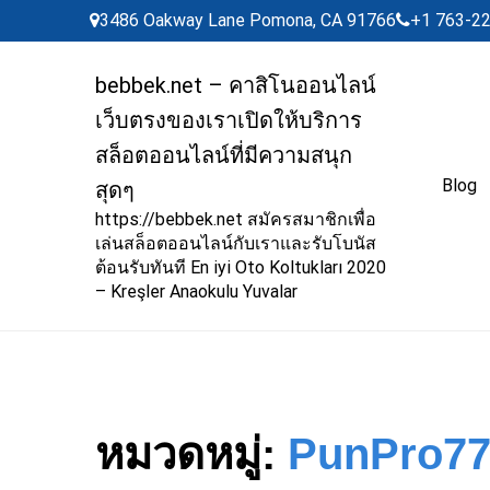
Skip
3486 Oakway Lane Pomona, CA 91766
+1 763-2
to
content
bebbek.net – คาสิโนออนไลน์
เว็บตรงของเราเปิดให้บริการ
สล็อตออนไลน์ที่มีความสนุก
Blog
สุดๆ
https://bebbek.net สมัครสมาชิกเพื่อ
เล่นสล็อตออนไลน์กับเราและรับโบนัส
ต้อนรับทันที En iyi Oto Koltukları 2020
– Kreşler Anaokulu Yuvalar
หมวดหมู่:
PunPro77