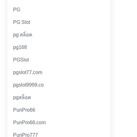
PG
PG Slot
pg สล็อต
pg168
PGSlot
pgslot77.com
pgslot9999.co
pgสล็อต
PunPro66
PunPro66.com
PunPro777