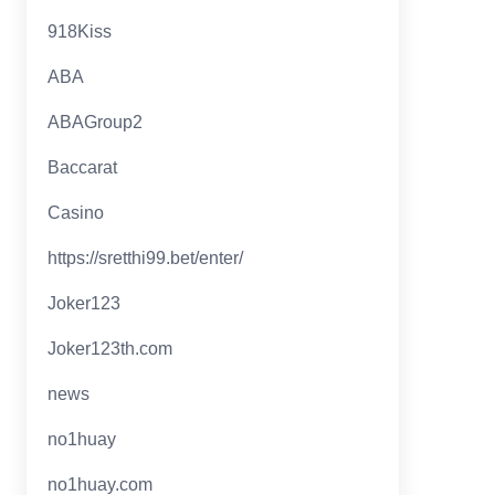
918Kiss
ABA
ABAGroup2
Baccarat
Casino
https://sretthi99.bet/enter/
Joker123
Joker123th.com
news
no1huay
no1huay.com