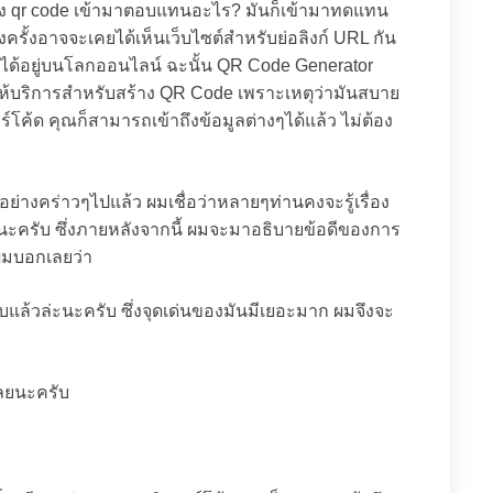
้าง qr code เข้ามาตอบแทนอะไร? มันก็เข้ามาทดแทน
ครั้งอาจจะเคยได้เห็นเว็บไซต์สำหรับย่อลิงก์ URL กัน
ไม่ได้อยู่บนโลกออนไลน์ ฉะนั้น QR Code Generator
รให้บริการสำหรับสร้าง QR Code เพราะเหตุว่ามันสบาย
ร์โค้ด คุณก็สามารถเข้าถึงข้อมูลต่างๆได้แล้ว ไม่ต้อง
ย่างคร่าวๆไปแล้ว ผมเชื่อว่าหลายๆท่านคงจะรู้เรื่อง
รับ ซึ่งภายหลังจากนี้ ผมจะมาอธิบายข้อดีของการ
 ผมบอกเลยว่า
ใบแล้วล่ะนะครับ ซึ่งจุดเด่นของมันมีเยอะมาก ผมจึงจะ
เลยนะครับ