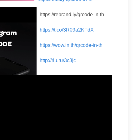
https://rebrand.ly/qrcode-in-th
https://t.co/3R09a2KFdX
https://wow.in.th/qrcode-in-th
http://rlu.ru/3c3jc