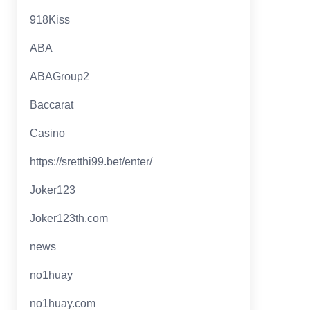
918Kiss
ABA
ABAGroup2
Baccarat
Casino
https://sretthi99.bet/enter/
Joker123
Joker123th.com
news
no1huay
no1huay.com