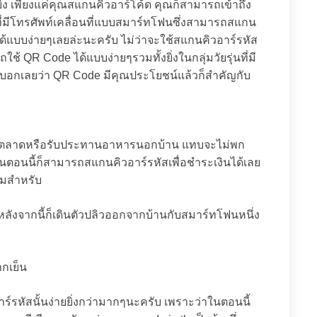
ิ่ง เพียงแค่คุณสแกนคิวอาร์โค้ด คุณก็สามารถเข้าถึง
มที่มีโทรศัพท์เคลื่อนที่แบบสมาร์ทโฟนซึ่งสามารถสแกน
ๆได้แบบง่ายๆเลยล่ะนะครับ ไม่ว่าจะใช้สแกนคิวอาร์รหัส
ถใช้ QR Code ได้แบบง่ายๆรวมทั้งยิ่งในกลุ่มวัยรุ่นที่มี
บอกเลยว่า QR Code มีคุณประโยชน์แล้วก็สำคัญกับ
่ายตลาดหรือรับประทานอาหารนอกบ้าน แทบจะไม่พก
ในตอนนี้ก็สามารถสแกนคิวอาร์รหัสเพื่อชำระเงินได้เลย
ผมสำหรับ
ยหลังจากนี้ก็เดินตัวปลิวออกจากบ้านกับสมาร์ทโฟนหนึ่ง
ากเย็น
ร์รหัสนั้นง่ายยิ่งกว่ามากๆนะครับ เพราะว่าในตอนนี้