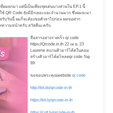
่ผมยกมา แต่นี่เป็นเพียงจุดเด่นบางส่วนใน EP.1 นี้
ารใช้ QR Code ยังมีอีกเยอะแยะจำนวนมาก ซึ่งผมจะมา
รับวันนี้ ผมก็จะต้องขอตัวลาไปก่อน ผมขอฝาก
บทความหน้าครับ สวัสดีนะครับ
สื่อสารอย่างรวดเร็ว qr code
https://Qrcode.in.th 22 เม.ย. 23
Laurene สแกนคิวอาร์โค้ดในคอม
สร้างคิวอาร์โค้ดโหลดqr code Top
99
ขอขอบพระคุณwebsite
qr code
http://bit.do/qrcode-in-th
https://bit.ly/qrcode-in-th
https://cutt.ly/qrcode-in-th