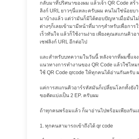
กลับมาที่ปริศนาของผม แล้วเจ้า QR Code สร
ลิงก์ URL ยาวๆนี่แหละครับผม คนไม่ใช่น้อยบาง
มาบ้างแล้ว แต่ว่ามันก็มิได้ตอบปัญหาเมื่อมัน
ต่างๆก็เลยเข้ามามีหน้าที่มากๆสำหรับเพื่อกา
เร็วทันใจ แล้วก็ใช้งานง่าย เพียงคุณสแกนคิวอา
เซฟลิงก์ URL อีกต่อไป
และสำหรับบทความในวันนี้ หลังจากที่ผมชี้แจงอ
แนวทางการทำงานของ QR Code แล้วใช่ไหมนะค
ใช้ QR Code qrcode ให้ทุกคนได้อ่านกันครับ
แค่การสแกนคิวอาร์รหัสมันก็เปลี่ยนโลกทั้งยัง
ขอตัดแบ่งเป็น 2 EP. ครับผม
ถ้าทุกคนพร้อมแล้ว ก็มาอ่านไปพร้อมเพียงกัน
1. ทุกคนสามารถเข้าถึงได้ qr code