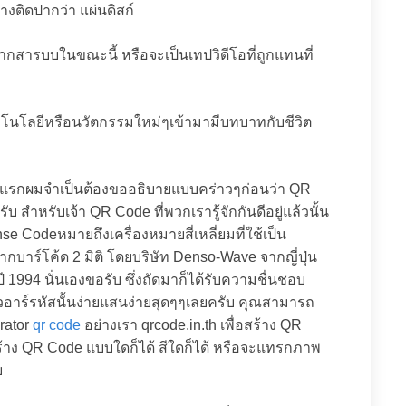
่างติดปากว่า แผ่นดิสก์
ากสารบบในขณะนี้ หรือจะเป็นเทปวิดีโอที่ถูกแทนที่
เทคโนโลยีหรือนวัตกรรมใหม่ๆเข้ามามีบทบาทกับชีวิต
้นแรกผมจำเป็นต้องขออธิบายแบบคร่าวๆก่อนว่า QR
ับ สำหรับเจ้า QR Code ที่พวกเรารู้จักกันดีอยู่แล้วนั้น
 Codeหมายถึงเครื่องหมายสี่เหลี่ยมที่ใช้เป็น
บาร์โค้ด 2 มิติ โดยบริษัท Denso-Wave จากญี่ปุ่น
ี 1994 นั่นเองขอรับ ซึ่งถัดมาก็ได้รับความชื่นชอบ
วอาร์รหัสนั้นง่ายแสนง่ายสุดๆๆเลยครับ คุณสามารถ
rator
qr code
อย่างเรา qrcode.in.th เพื่อสร้าง QR
้าง QR Code แบบใดก็ได้ สีใดก็ได้ หรือจะแทรกภาพ
บ