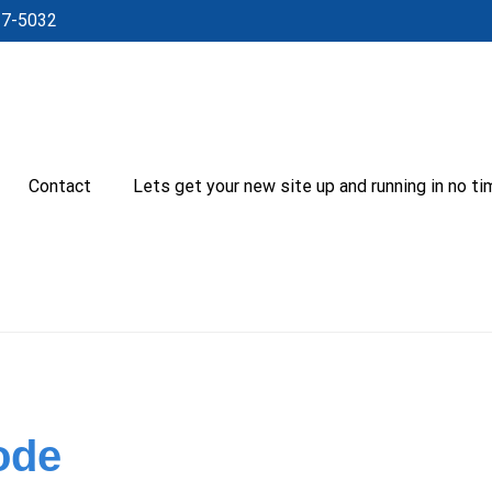
27-5032
Contact
Lets get your new site up and running in no ti
code