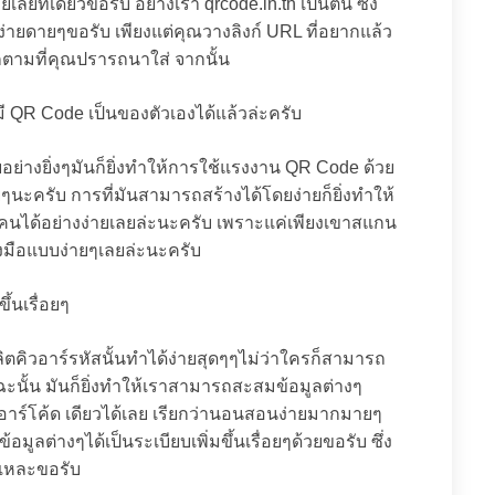
เลยทีเดียวขอรับ อย่างเรา qrcode.in.th เป็นต้น ซึ่ง
ง่ายดายๆขอรับ เพียงแต่คุณวางลิงก์ URL ที่อยากแล้ว
็ตามที่คุณปรารถนาใส่ จากนั้น
ถมี QR Code เป็นของตัวเองได้แล้วล่ะครับ
ยอย่างยิ่งๆมันก็ยิ่งทำให้การใช้แรงงาน QR Code ด้วย
ยๆนะครับ การที่มันสามารถสร้างได้โดยง่ายก็ยิ่งทำให้
ุกคนได้อย่างง่ายเลยล่ะนะครับ เพราะแค่เพียงเขาสแกน
ถึงมือแบบง่ายๆเลยล่ะนะครับ
ึ้นเรื่อยๆ
ิตคิวอาร์รหัสนั้นทำได้ง่ายสุดๆๆไม่ว่าใครก็สามารถ
ฉะนั้น มันก็ยิ่งทำให้เราสามารถสะสมข้อมูลต่างๆ
ร์โค้ด เดียวได้เลย เรียกว่านอนสอนง่ายมากมายๆ
ลต่างๆได้เป็นระเบียบเพิ่มขึ้นเรื่อยๆด้วยขอรับ ซึ่ง
่แหละขอรับ